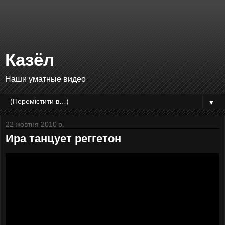
Казёл
Наши уматные видео
▼
22 жовтня 2010 р.
Ира танцует реггетон