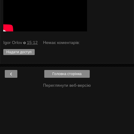
Igor Orlov
о
15:12
Немає коментарів:
Надати доступ
‹
Головна сторінка
Переглянути веб-версію