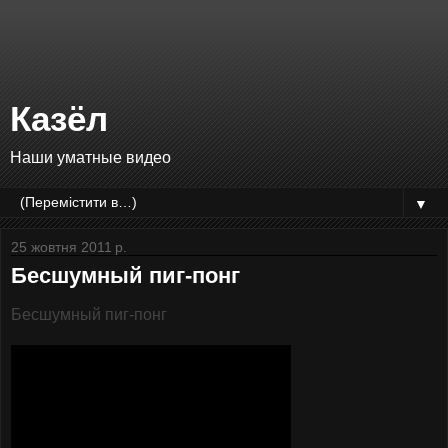
Казёл
Наши уматные видео
▼
25 жовтня 2011 р.
Бесшумный пиг-понг
Бесшумный пиг-понг