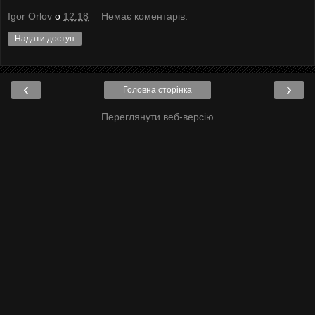
Igor Orlov
о
12:18
Немає коментарів:
Надати доступ
‹
›
Головна сторінка
Переглянути веб-версію